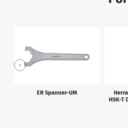
o
ER Spanner-UM
Herr
HSK-T 