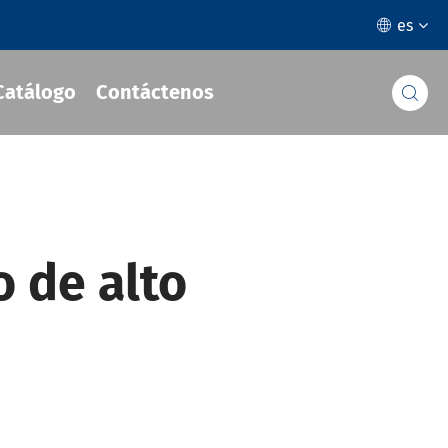
es

Catálogo
Contáctenos

 de alto