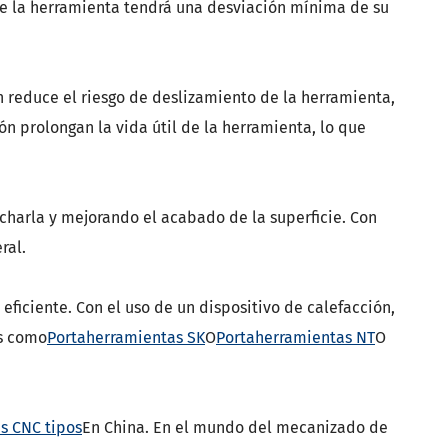
 que la herramienta tendrá una desviación mínima de su
n reduce el riesgo de deslizamiento de la herramienta,
n prolongan la vida útil de la herramienta, lo que
 charla y mejorando el acabado de la superficie. Con
ral.
eficiente. Con el uso de un dispositivo de calefacción,
es como
Portaherramientas SK
O
Portaherramientas NT
O
s CNC tipos
En China. En el mundo del mecanizado de