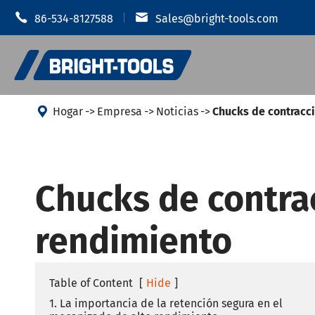


86-534-8127588
Sales@bright-tools.com

Hogar
Empresa
Noticias
Chucks de contracc
Soporte pa
Portaherramientas CNC
Chucks de contra
retráctil
Herramientas estáticas e
Chuck hidr
rendimiento
impulsadas
Soporte d
Herramientas de perforación
Soporte de
Table of Content
[
Hide
]
JIS B 6339
Vibración anti
1. La importancia de la retención segura en el