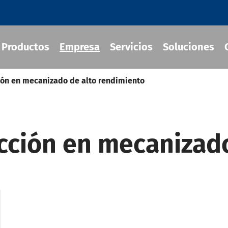
Productos
Empresa
Servicios
Soluciones
ión en mecanizado de alto rendimiento
ra herramientas de ajuste
cción en mecanizado
áulico
e herramienta MOD
 herramientas JIS B 6339-BT
-BBT Portaherramientas