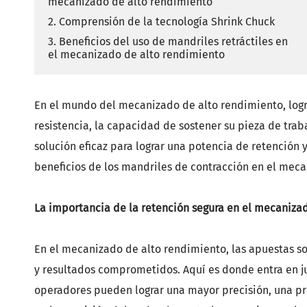
JIS B 6339
mecanizado de alto rendimiento
Accesorios de soporte de
2. Comprensión de la tecnología Shrink Chuck
Soportes 
herramientas
3. Beneficios del uso de mandriles retráctiles en
Soportes 
el mecanizado de alto rendimiento
Máquina
Portaherr
DIN 69893 
Cabeza de ángulo
En el mundo del mecanizado de alto rendimiento, logra
portaherr
resistencia, la capacidad de sostener su pieza de trab
PSC
solución eficaz para lograr una potencia de retención 
DIN 69893 
beneficios de los mandriles de contracción en el mec
portaherr
DIN 69893 
La importancia de la retención segura en el mecaniza
portaherr
DIN69893 
En el mecanizado de alto rendimiento, las apuestas so
y resultados comprometidos. Aquí es donde entra en jue
HSK-T
operadores pueden lograr una mayor precisión, una pr
Portaherr