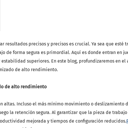
-NBT Portaherramientas
de herramientas DIN 69871-SK
de herramientas DIN 69871-ISO
amientas ANSI B5.50 SCAT/CAT
(ISO 12164) HSK-A
r resultados precisos y precisos es crucial. Ya sea que esté 
amientas
ajo de forma segura es primordial. Aquí es donde entran en j
y estabilidad superiores. En este blog, profundizaremos en el 
(ISO 12164) HSK-E
anizado de alto rendimiento.
amientas
(ISO 12164) HSK-F
do de alto rendimiento
amientas
(ISO12164-1)-Portaherramientas
n altas. Incluso el más mínimo movimiento o deslizamiento d
go la retención segura. Al garantizar que la pieza de trabajo
oductividad mejorada y tiempos de configuración reducidos.
amientas DIN2080-NT