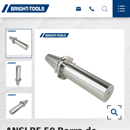



