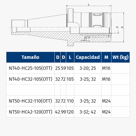
Tamaño
D
D
L
Capacidad
M
Wt (kg)
NT40-HC25-105(OTT)
25
59
105
3-20; 25
M16
NT40-HC32-105(OTT)
32
72
105
3-25; 32
M16
NT50-HC32-110(OTT)
32
72
110
3-25; 32
M24
NT50-HC42-120(OTT)
42
99
120
3-32; 42
M24