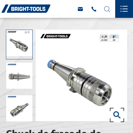



