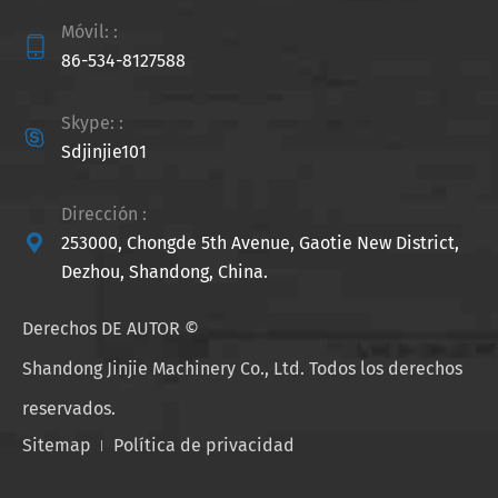
Móvil: :

86-534-8127588
Skype: :

Sdjinjie101
Dirección :

253000, Chongde 5th Avenue, Gaotie New District,
Dezhou, Shandong, China.
Derechos DE AUTOR ©
Shandong Jinjie Machinery Co., Ltd.
Todos los derechos
reservados.
Sitemap
Política de privacidad