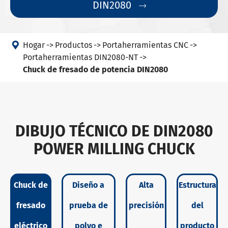
DIN2080


Hogar
Productos
Portaherramientas CNC
Portaherramientas DIN2080-NT
Chuck de fresado de potencia DIN2080
DIBUJO TÉCNICO DE DIN2080
POWER MILLING CHUCK
Chuck de
Diseño a
Alta
Estructura
fresado
prueba de
precisión
del
eléctrico
polvo e
producto