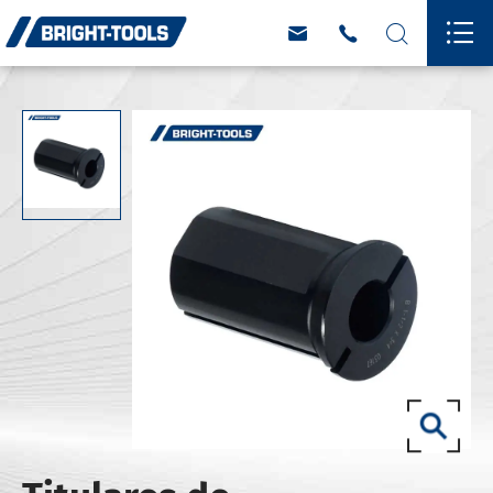



