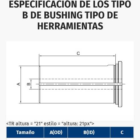
ESPECIFICACIÓN DE LOS TIPO
B DE BUSHING TIPO DE
HERRAMIENTAS
<TR altura = "21" estilo = "altura: 21px">
Tamaño
A(OD)
B(ID)
C