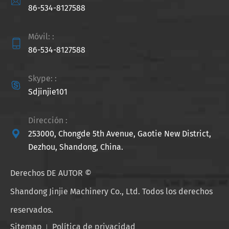

86-534-8127588
Móvil: :

86-534-8127588
Skype: :

Sdjinjie101
Dirección :

253000, Chongde 5th Avenue, Gaotie New District,
Dezhou, Shandong, China.
Derechos DE AUTOR ©
Shandong Jinjie Machinery Co., Ltd.
Todos los derechos
reservados.
Sitemap
Política de privacidad