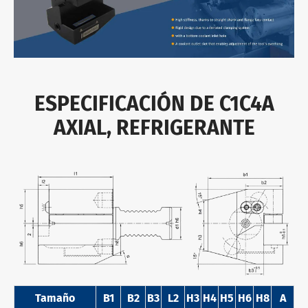
ESPECIFICACIÓN DE C1C4A
AXIAL, REFRIGERANTE
Tamaño
B1
B2
B3
L2
H3
H4
H5
H6
H8
Α