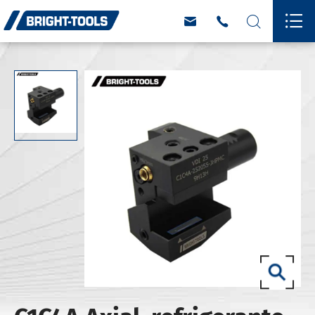



