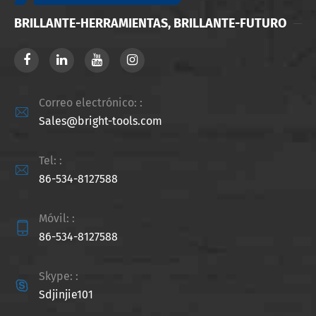
BRILLANTE-HERRAMIENTAS, BRILLANTE-FUTURO
Correo electrónico: :

Sales@bright-tools.com
Tel: :

86-534-8127588
Móvil: :

86-534-8127588
Skype: :

Sdjinjie101