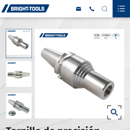



