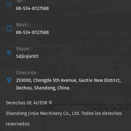
Tel: :

86-534-8127588
Móvil: :

86-534-8127588
Skype: :

Sdjinjie101
Dirección :

253000, Chongde 5th Avenue, Gaotie New District,
Dezhou, Shandong, China.
Derechos DE AUTOR ©
Shandong Jinjie Machinery Co., Ltd.
Todos los derechos
reservados.