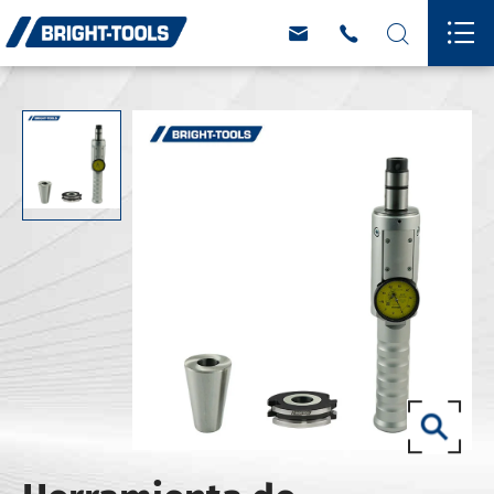



