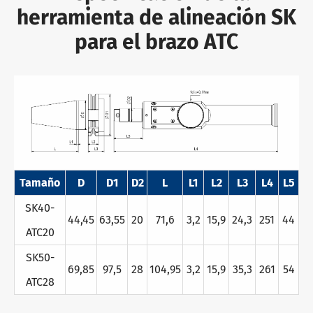
herramienta de alineación SK
para el brazo ATC
Tamaño
D
D1
D2
L
L1
L2
L3
L4
L5
SK40-
44,45
63,55
20
71,6
3,2
15,9
24,3
251
44
ATC20
SK50-
69,85
97,5
28
104,95
3,2
15,9
35,3
261
54
ATC28