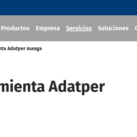
Productos
Empresa
Servicios
Soluciones
nta Adatper manga
ra herramientas de ajuste
mienta Adatper
áulico
e herramienta MOD
 herramientas JIS B 6339-BT
-BBT Portaherramientas