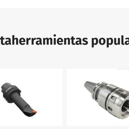
7-93 portaherramientas
taherramientas popul