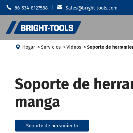


86-534-8127588
Sales@bright-tools.com

Hogar
Servicios
Vídeos
Soporte de herramie
Soporte pa
Portaherramientas CNC
Soporte de herra
retráctil
Herramientas estáticas e
Chuck hidr
manga
impulsadas
Soporte d
Herramientas de perforación
Soporte de
JIS B 6339
Vibración anti
Soporte de herramienta