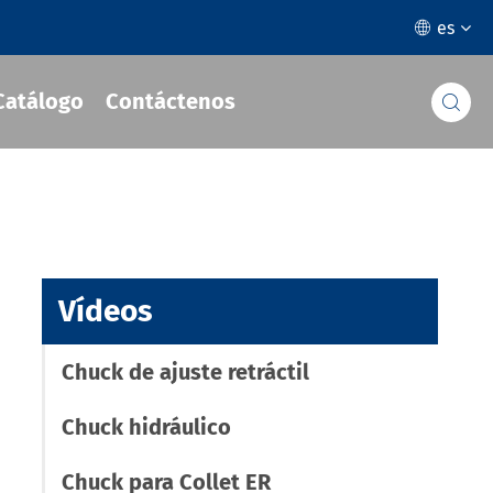
es

Catálogo
Contáctenos

Vídeos
Chuck de ajuste retráctil
Chuck hidráulico
Chuck para Collet ER