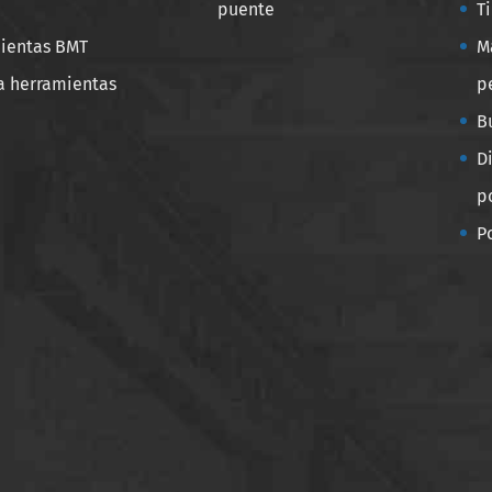
puente
T
ientas BMT
M
a herramientas
p
B
D
p
P