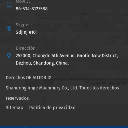
Móvil: :

86-534-8127588
Skype: :

Sdjinjie101
Dirección :

253000, Chongde 5th Avenue, Gaotie New District,
Dezhou, Shandong, China.
Derechos DE AUTOR ©
Shandong Jinjie Machinery Co., Ltd.
Todos los derechos
reservados.
Sitemap
Política de privacidad