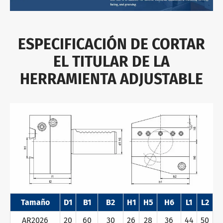
ESPECIFICACIÓN DE CORTAR
EL TITULAR DE LA
HERRAMIENTA ADJUSTABLE
Tamaño
D1
B1
B2
H1
H5
H6
L1
L2
AR2026
20
60
30
26
28
36
44
50