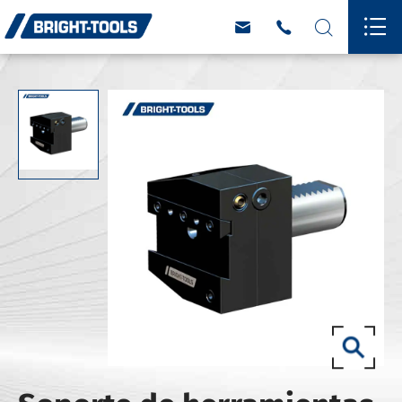



