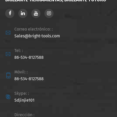
Correo electrónico: :

Sales@bright-tools.com
Tel: :

86-534-8127588
Móvil: :

86-534-8127588
Skype: :

Sdjinjie101
Dirección :