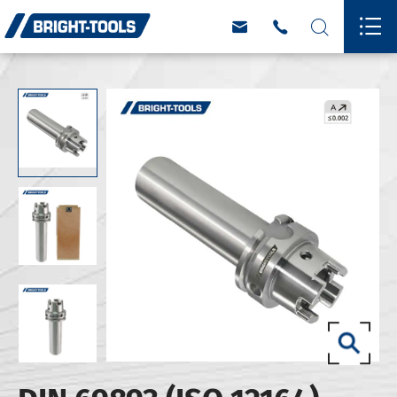



