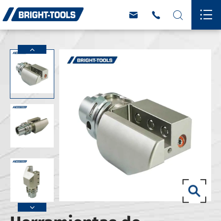



