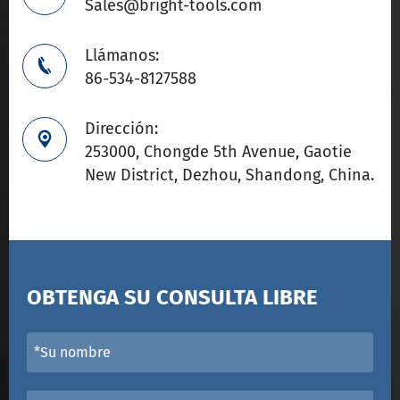
Sales@bright-tools.com
Llámanos:

86-534-8127588
Dirección:

253000, Chongde 5th Avenue, Gaotie
New District, Dezhou, Shandong, China.
OBTENGA SU CONSULTA LIBRE