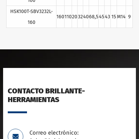
160
HSK100T-SBV3232L-
160
110
20
32
40
68,5
45
43
15
M14
9
160
CONTACTO BRILLANTE-
HERRAMIENTAS
Correo electrónico:
