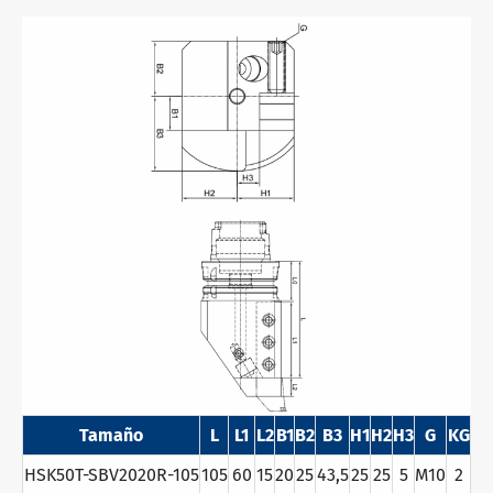
Tamaño
L
L1
L2
B1
B2
B3
H1
H2
H3
G
KG
HSK50T-SBV2020R-105
105
60
15
20
25
43,5
25
25
5
M10
2