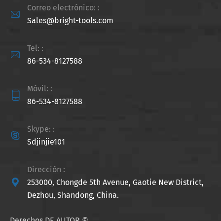
Correo electrónico: :

Sales@bright-tools.com
Tel: :

86-534-8127588
Móvil: :

86-534-8127588
Skype: :

Sdjinjie101
Dirección :

253000, Chongde 5th Avenue, Gaotie New District,
Dezhou, Shandong, China.
Derechos DE AUTOR ©