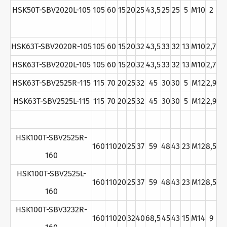
HSK50T-SBV2020L-105
105
60
15
20
25
43,5
25
25
5
M10
2
HSK63T-SBV2020R-105
105
60
15
20
32
43,5
33
32
13
M10
2,7
HSK63T-SBV2020L-105
105
60
15
20
32
43,5
33
32
13
M10
2,7
HSK63T-SBV2525R-115
115
70
20
25
32
45
30
30
5
M12
2,9
HSK63T-SBV2525L-115
115
70
20
25
32
45
30
30
5
M12
2,9
HSK100T-SBV2525R-
160
110
20
25
37
59
48
43
23
M12
8,5
160
HSK100T-SBV2525L-
160
110
20
25
37
59
48
43
23
M12
8,5
160
HSK100T-SBV3232R-
160
110
20
32
40
68,5
45
43
15
M14
9