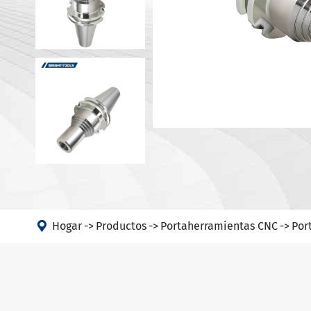
JIS B 6339
Accesorios de soporte de
Soportes 
herramientas
Soportes 
Máquina
Portaherr
DIN 69893 
Cabeza de ángulo
portaherr
PSC
DIN 69893 
portaherr
DIN 69893 

portaherr
Hogar
Productos
Portaherramientas CNC
Por
DIN69893 
HSK-T
Portaherr