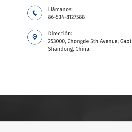
Llámanos:

86-534-8127588
Dirección:

253000, Chongde 5th Avenue, Gaoti
Shandong, China.