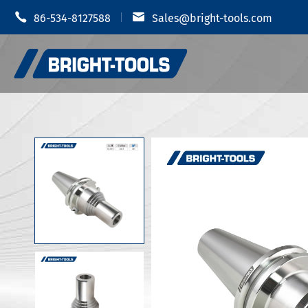


86-534-8127588
Sales@bright-tools.com
Soporte pa
Portaherramientas CNC
retráctil
Herramientas estáticas e
Chuck hidr
impulsadas
Soporte d
Herramientas de perforación
Soporte de
JIS B 6339
Vibración anti