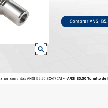
-NBT Portaherramientas
de herramientas DIN 69871-SK
de herramientas DIN 69871-ISO
Comprar ANSI B5.5
amientas ANSI B5.50 SCAT/CAT
(ISO 12164) HSK-A
amientas
(ISO 12164) HSK-E
amientas
(ISO 12164) HSK-F
amientas
taherramientas ANSI B5.50 SCAT/CAT
ANSI B5.50 Tornillo de 
(ISO12164-1)-Portaherramientas
amientas DIN2080-NT