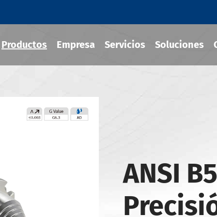
Productos
Empresa
Servicios
Soluciones
ra herramientas de ajuste
áulico
ANSI B5
e herramienta MOD
 herramientas JIS B 6339-BT
Precisi
-BBT Portaherramientas