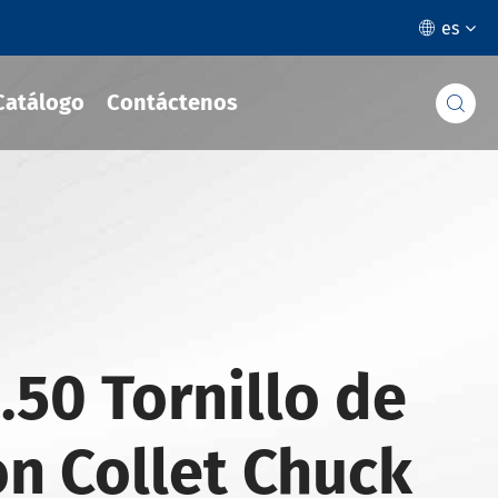
es

Catálogo
Contáctenos

.50 Tornillo de
ón Collet Chuck