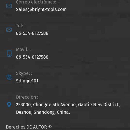
Correo electrónico: :

Sales@bright-tools.com
Tel: :

86-534-8127588
Móvil: :

86-534-8127588
Skype: :

Sdjinjie101
Dirección :

253000, Chongde 5th Avenue, Gaotie New District,
Dezhou, Shandong, China.
Derechos DE AUTOR ©