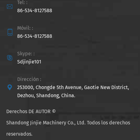
Tel: :

86-534-8127588
Móvil: :

86-534-8127588
Skype: :

Sdjinjie101
Dirección :

253000, Chongde 5th Avenue, Gaotie New District,
Dezhou, Shandong, China.
Derechos DE AUTOR ©
Shandong Jinjie Machinery Co., Ltd.
Todos los derechos
reservados.